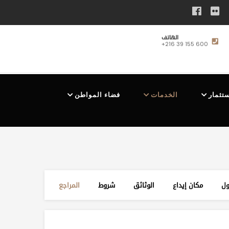
الهاتف
+216 39 155 600
ستثمار
الخدمات
فضاء المواطن
ول
مكان إيداع
الوثائق
شروط
المراجع