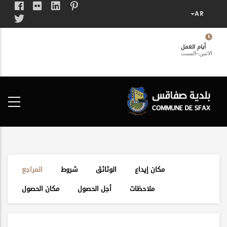
تجاوز
إلى
المحتوى
الرئيسي
أيام العمل
الاثنين-السبت
فضاء
الخدمات
المواطن
مكان إيداع
الوثائق
شروط
المراجع
ملاحظات
أجل الحصول
مكان الحصول