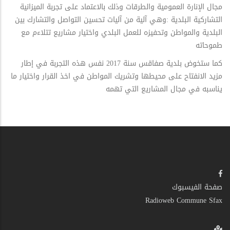
مجال الإنارة العمومیة والطرقات وذلك بالاعتماد على تجربة المیزانیة
التشاركیة البلدیة :وهي آلیة من آلیات تحسین التواصل والتشارك بین
البلدیة والمواطن وتحفیزه للعمل البلدي واختیار مشاریع تتلاءم مع
طموحاته
كما ستخوض بلدیة صفاقس سنة 2017 نفس هذه التجربة في إطار
مزید الانفتاح على محیطها وتشریك المواطن في اخذ القرار واختیار ما
یناسبه في مجال المشاریع التي تهمه
صفحة الفيسبوك
Radioweb Commune Sfax