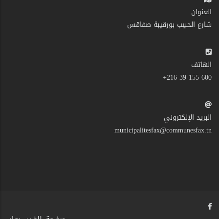
العنوان
شارع الحبيب بورقيبة صفاقس
الهاتف
600 155 39 216+
البريد الإلكتروني
municipalitesfax@communesfax.tn