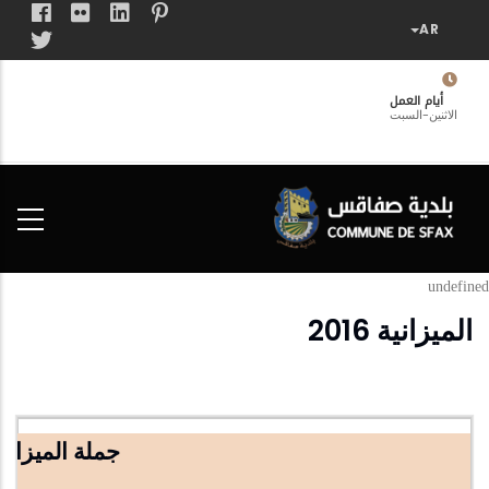
تجاوز
إلى
المحتوى
الرئيسي
أيام العمل
الاثنين-السبت
فضاء
الخدمات
المواطن
undefined
الميزانية 2016
جملة المیزانیة ا