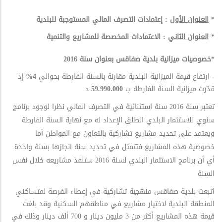
*
العنوان الأول
: إعتمادات التصرف المالي المستوجبة للبلدیة
*
العنوان الثاني
: الاعتمادات المخصصة للمشاریع والتنمیة
*خصوصیات میزانیة بلدیة صفاقس بعنوان سنة 2016
- ارتفاع قیمة المیزانیة البلدیة مقارنة بالسنة الفارطة بحوالي
4%
إذ
قدّرت میزانیة السنة الفارطة ب
59.990.000
د
تعتبر سنة 2016 سنة استثنائیة في التصرف المالي نظرا لوجود برنامج
سنوي للاستثمار البلدي انطلق الإعداد له مع نهایة السنة الفارطة
ویعتمد على تحدید مشاریع تشاركیة بالتعاون مع المواطن أما
خصوصیة هذه المشاریع فتتمثل في تحدید سنة انجازها بسنة واحدة
أي أن برنامج الاستثمار البلدي لسنة 2016 ستنفذ مشاریعه خلال نفس
السنة
اتبعت بلدیة صفاقس منهجیة تشاركیة في إعطاء الفرصة لمتساكني
المنطقة البلدیة لاختیار مشاریع في مناطقهم السكنیة وقد بلغت
قیمة هذه المشاریع أكثر من 3 ملیون دینار و 700 ألف دینار وذلك في