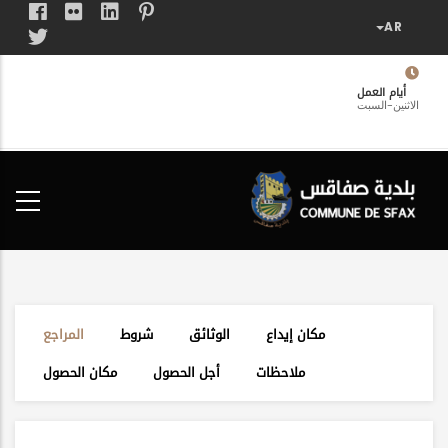
تجاوز
إلى
المحتوى
الرئيسي
أيام العمل
الاثنين-السبت
فضاء
الخدمات
المواطن
مكان إيداع
الوثائق
شروط
المراجع
ملاحظات
أجل الحصول
مكان الحصول