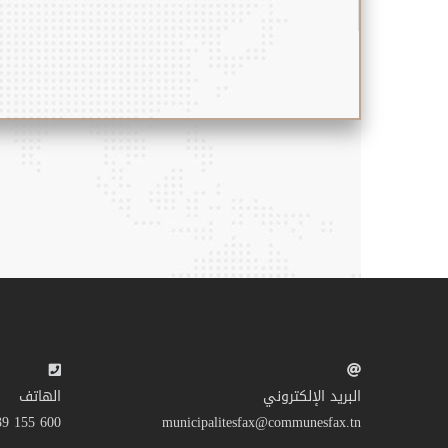
البريد الإلكتروني
الهاتف
600 155 39 216+
municipalitesfax@communesfax.tn