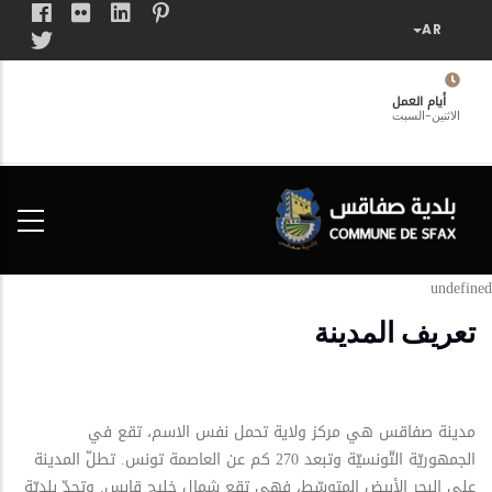
تجاوز
إلى
المحتوى
الرئيسي
أيام العمل
الاثنين-السبت
فضاء
الخدمات
المواطن
undefined
تعريف المدينة
مدينة صفاقس هي مركز ولاية تحمل نفس الاسم، تقع في
الجمهوريّة التّونسيّة وتبعد 270 كم عن العاصمة تونس. تطلّ المدينة
على البحر الأبيض المتوسّط، فهي تقع شمال خليج قابس. وتحدّ بلديّة