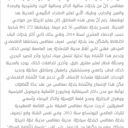
صفاقس كلّ من بلديّات ساقية الدائر وساقية الزيت والشيحية وقرمدة
والعين والحاجب وطينة، الّتي تعتبر الامتداد الطّبيعي للمدينة بعد
توسّعها، رغم أنّ بعض هذه المناطق كان يعتبر تاريخيّا من ضواحي
المدينة. تمسح بلديّة صفاقس 56 كم مربعا، ويقطنها 272 801 شخصا
حسب الإحصاء العشري لسنة 2014، وهي بذلك ثاني أكثر بلديّات البلاد
اكتظاظا بالسّكّان بعد بلديّة تونس. تعرف صفاقس بنشاطها الاقتصادي
المزدهر، فهي ثاني أهمّ مدينة اقتصاديّة بعد العاصمة تونس كذلك،
وتدعم هذا النّشاط بنية تحتية تشمل ميناء تجاريا وآخر للصيد البحري،
ومحطّة قطار تعتبر مفترق طرق، وأخرى للحافلات كذلك. يوجد بالمدينة
كذلك قطب جامعي ومستشفيان جامعيان ومناطق صناعيّة وعديد
الوحدات الفندقيّة متعدّدة الأصناف الّتي تدعم هذا النّشاط الاقتصادي.
مكّن هذا الإشعاع والنّشاط بلديّة صفاقس من عقد عدّة اتّفاقيّات
توأمة مع مدن داكار السينغالية وماربورغ الألمانية وغرونوبل الفرنسية
ووهران الجزائريّة ومحج قلعة الرّوسيّة والدّار البيضاء وآسفي
المغربيّتين. أدرجت مدينة صفاقس العتيقة على القائمة التمهيدية
للتراث العالمي لليونسكو سنة 2012، وفي نفس السّنة وقع تصنيف
بلديّة صفاقس كبلديّة سياحيّة. مدينة صفاقس مدينة غنيّة تاريخيّا
وتراثيّا، وهو ما مكّنها من الحصول على لقب "عاصمة للثّقافة العربيّة"