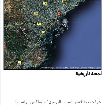
لمحة تاريخية
عرفت صفاقس باسمها البربري" سيفاكس" واسمها