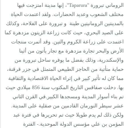
الروماني تبرورة "Taparura"، إنها مدينة امتزجت فيها
مختلف الشعوب وعديد الحضارات. ولقد اعتمدت الحياة
بالمدينتين الرومانيتين طينة و تبرورة على الفلاحة، وكذلك
على الصيد البحري، حيث كانت زراعة الزيتون مزدهرة كما
اعتمدت على زراعة الكروم والتين. وقد أثمرت منتجات
الأرض والبحر تجارة مزدهرة مع تجار يأتون من أثينا
والإسكندرية، وذلك بفضل ما يوفره ساحل تبرورة من
حماية متأتية من الحاجز الطبيعي المتمثل في جزر قرقنة،
مما كان له تأثير كبير في إثراء الحياة الاقتصادية والثقافية
بها.
دخلت صفاقس التاريخ المكتوب سنة 856 ميلادي حيث
تم بناء أسوار المدينة ومسجدها الكبير.
في القرن الثاني
عشر سيطر النورمان القادمين من صقلية على المدينة.
ولكن ذلك لم يدم طويلا حيث تم تحريرها في فترة عبد
المؤمن بن علي مؤسس الدولة الموحدية.
- الفترة