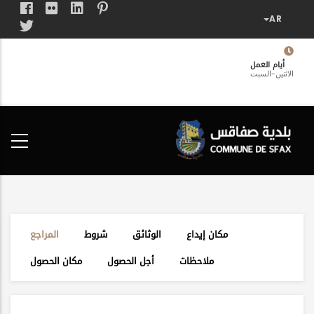
تجاوز
إلى
المحتوى
الرئيسي
أيام العمل
الاثنين-السبت
فضاء
الخدمات
المواطن
مكان إيداع
الوثائق
شروط
المراجع
ملاحظات
أجل الحصول
مكان الحصول