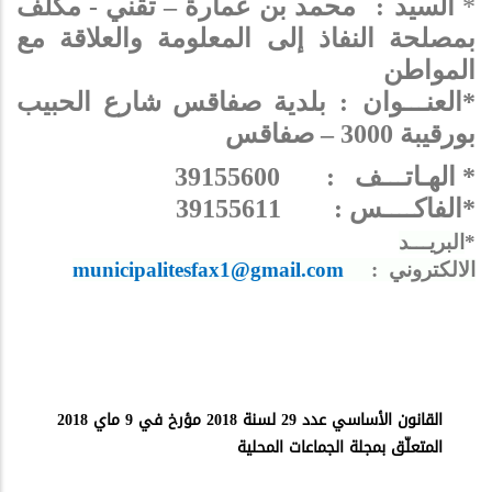
:
*
السيد
محمد بن عمارة – تقني - مكلف
بمصلحة النفاذ إلى المعلومة والعلاقة مع
المواطن
:
*العنـــوان
بلدية صفاقس شارع الحبيب
بورقيبة 3000 – صفاقس
* الهـاتـــف : 39155600
:
*الفاكــــس
39155611
*
البريـــد
الالكتروني
:
municipalitesfax1@gmail.com
القانون الأساسي عدد 29 لسنة 2018 مؤرخ في 9 ماي 2018
المتعلّق بمجلة الجماعات المحلية