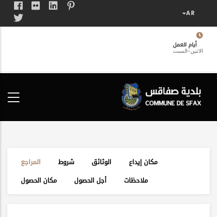
تجاوز
إلى
المحتوى
الرئيسي
أيام العمل
الاثنين-السبت
فضاء
الخدمات
المواطن
مكان إيداع
الوثائق
شروط
المراجع
ملاحظات
أجل الحصول
مكان الحصول