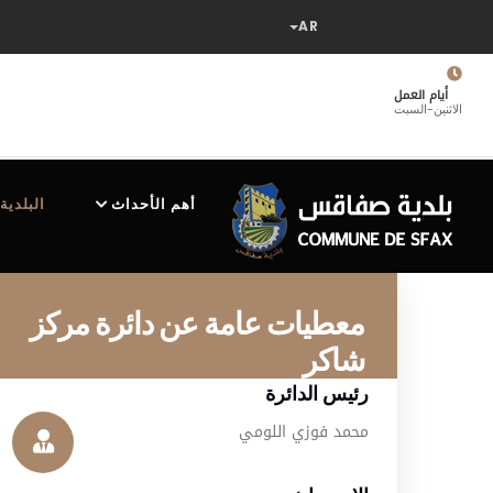
تجاوز
إلى
المحتوى
الرئيسي
أيام العمل
الاثنين-السبت
MAIN
NAVIGATION
أهم الأحداث
البلدية
معطيات عامة عن دائرة مركز
شاكر
رئيس الدائرة
محمد فوزي اللومي