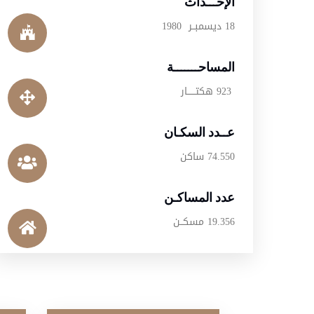
الإحـــداث
18 ديسمبــر 1980
المساحـــــــة
923 هكتــــــار
عــدد السكـان
74.550 ساكن
عدد المساكـن
19.356 مسكــن