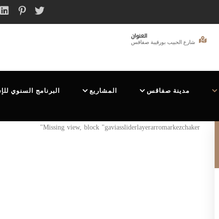
العنوان
شارع الحبيب بورقيبة صفاقس
مدينة صفاقس
المشاريع
البرنامج السنوي للإ
Missing view, block "gaviassliderlayerarromarkezchaker"