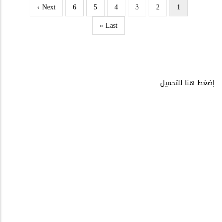
Next
Next ›
Page
6
Page
5
Page
4
Page
3
Page
2
Current
1
Pagination
page
page
Last
Last »
page
إضغط هنا للتحميل