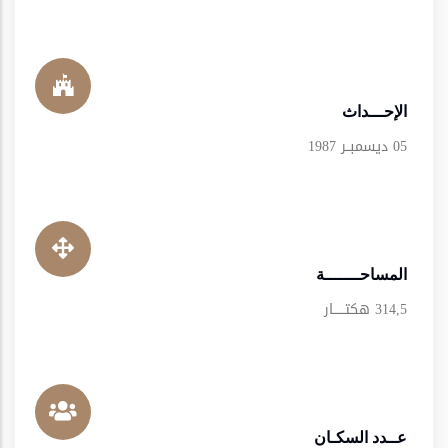
الإحـــداث
05 ديسمبــر 1987
المساحـــــــة
314,5 هكتــــــار
عــدد السكـان