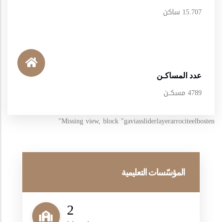
15.707 ساكن
عدد المساكـن
4789 مسكــن
Missing view, block "gaviassliderlayerarrociteelbosten"
المؤسّسات التعليمية
2