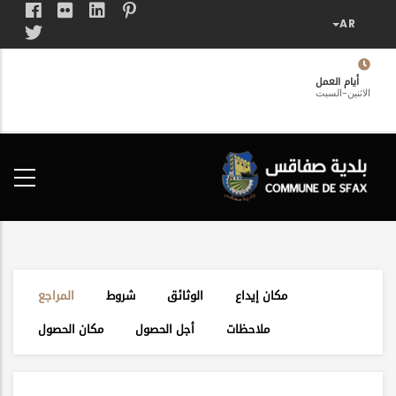
تجاوز
إلى
المحتوى
الرئيسي
أيام العمل
الاثنين-السبت
فضاء
الخدمات
المواطن
مكان إيداع
الوثائق
شروط
المراجع
ملاحظات
أجل الحصول
مكان الحصول