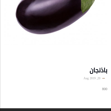
باذنجان
20, Aug 2019
800