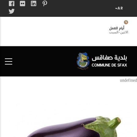
تجاوز
إلى
المحتوى
الرئيسي
أيام العمل
الاثنين-السبت
فضاء
الخدمات
المواطن
undefined