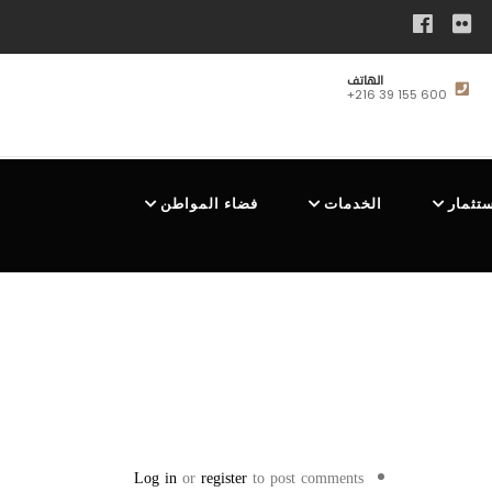
الهاتف
+216 39 155 600
ستثمار
الخدمات
فضاء المواطن
Log in
or
register
to post comments