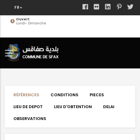
Aller
au
contenu
Ouvert
Lundi- Dimanche
principal
RÉFÉRENCES
CONDITIONS
PIECES
LIEU DE DEPOT
LIEU D'OBTENTION
DELAI
OBSERVATIONS