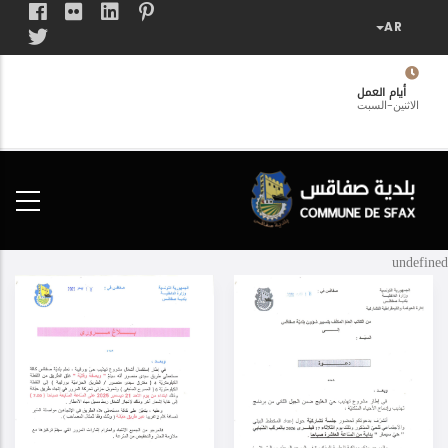
تجاوز
إلى
المحتوى
الرئيسي
أيام العمل
الاثنين-السبت
فضاء
الخدمات
المواطن
undefined