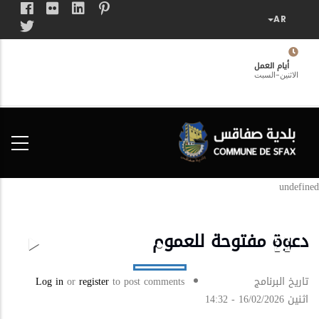
تجاوز
إلى
المحتوى
الرئيسي
أيام العمل
الاثنين-السبت
فضاء
الخدمات
المواطن
undefined
دعوة مفتوحة للعموم
تاريخ البرنامج
to post comments
register
or
Log in
اثنين 16/02/2026 - 14:32