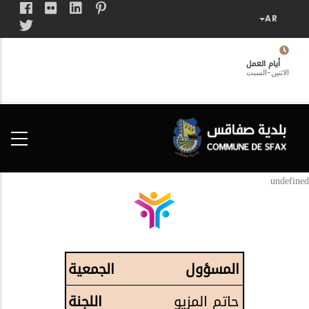
تجاوز
إلى
المحتوى
الرئيسي
أيام العمل
الاثنين-السبت
فضاء
الخدمات
المواطن
undefined
المسؤول
حاتم المزيو