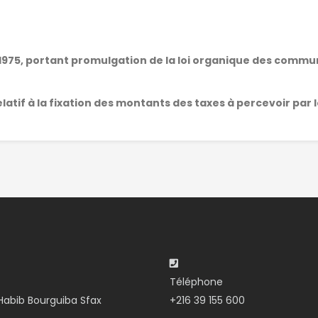
mai 1975, portant promulgation de la loi organique des comm
 relatif à la fixation des montants des taxes à percevoir par 
Téléphone
abib Bourguiba Sfax
+216 39 155 600