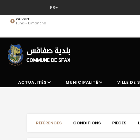
Aller
au
contenu
Ouvert
Lundi- Dimanche
principal
ACTUALITÉS
MUNICIPALITÉ
VILLE DE 
RÉFÉRENCES
CONDITIONS
PIECES