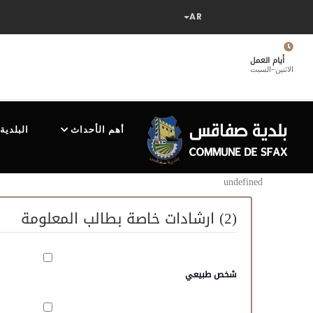
تجاوز
إلى
المحتوى
الرئيسي
أيام العمل
الاثنين-السبت
MAIN
NAVIGATION
أهم الأحداث
البلدية
undefined
(2) ارشادات خاصة بطالب المعلومة
شخص طبيعي