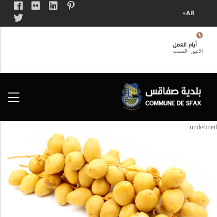
تجاوز
إلى
المحتوى
الرئيسي
أيام العمل
الاثنين-السبت
فضاء
الخدمات
المواطن
undefined