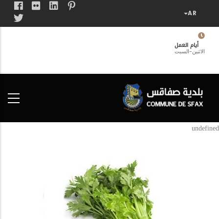
تجاوز
إلى
المحتوى
الرئيسي
أيام العمل
الاثنين-السبت
فضاء
الخدمات
المواطن
undefined