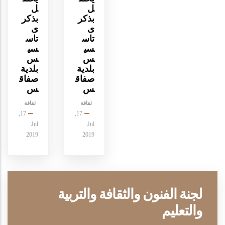
ل
ل
بذكر
بذكر
ى
ى
تاس
تاس
سي
سي
س
س
بلدية
بلدية
صفاق
صفاق
س
س
ثقافة
ثقافة
17,
17,
Jul
Jul
2019
2019
لجنة الفنون والثقافة والتربية
والتعليم