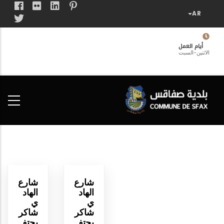
تجاوز
إلى
المحتوى
الرئيسي
أيام العمل
الاثنين-السبت
فضاء
الخدمات
المواطن
شارع
شارع
الهاد
الهاد
ي
ي
شاكر
شاكر
يحتف
يحتف