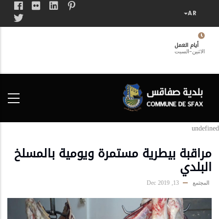
تجاوز
إلى
المحتوى
الرئيسي
أيام العمل
الاثنين-السبت
فضاء
الخدمات
المواطن
undefined
مراقبة بيطرية مستمرة ويومية بالمسلخ
البلدي
13, Dec 2019
المجتمع