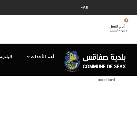
تجاوز
إلى
المحتوى
الرئيسي
أيام العمل
الاثنين-السبت
MAIN
NAVIGATION
أهم الأحداث
البلدية
undefined