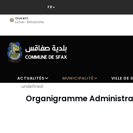
Aller
au
contenu
Adresse
Avenue Habib Bourguiba Sfax
principal
ACTUALITÉS
MUNICIPALITÉ
VILLE DE 
undefined
Organigramme Administrat