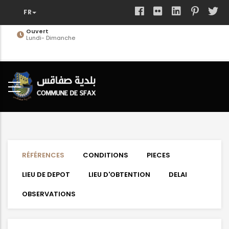
Aller
au
contenu
Ouvert
Lundi- Dimanche
principal
RÉFÉRENCES
CONDITIONS
PIECES
LIEU DE DEPOT
LIEU D'OBTENTION
DELAI
OBSERVATIONS