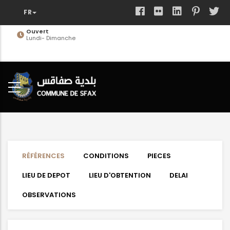
Aller
au
contenu
Ouvert
Lundi- Dimanche
principal
RÉFÉRENCES
CONDITIONS
PIECES
LIEU DE DEPOT
LIEU D'OBTENTION
DELAI
OBSERVATIONS