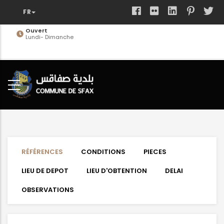
Aller
au
contenu
Ouvert
Lundi- Dimanche
principal
RÉFÉRENCES
CONDITIONS
PIECES
LIEU DE DEPOT
LIEU D'OBTENTION
DELAI
OBSERVATIONS