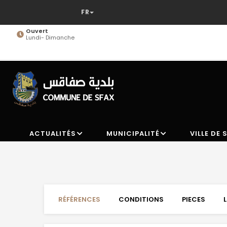
Aller
au
contenu
Ouvert
Lundi- Dimanche
principal
ACTUALITÉS
MUNICIPALITÉ
VILLE DE 
RÉFÉRENCES
CONDITIONS
PIECES