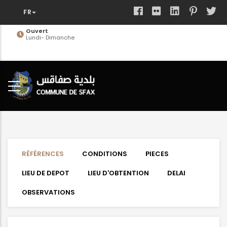
Aller
au
contenu
Ouvert
Lundi- Dimanche
principal
RÉFÉRENCES
CONDITIONS
PIECES
LIEU DE DEPOT
LIEU D'OBTENTION
DELAI
OBSERVATIONS