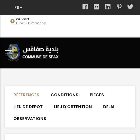
Aller
au
contenu
Ouvert
Lundi- Dimanche
principal
RÉFÉRENCES
CONDITIONS
PIECES
LIEU DE DEPOT
LIEU D'OBTENTION
DELAI
OBSERVATIONS