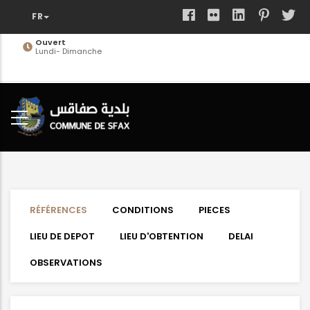
Aller
au
contenu
Ouvert
Lundi- Dimanche
principal
RÉFÉRENCES
CONDITIONS
PIECES
LIEU DE DEPOT
LIEU D'OBTENTION
DELAI
OBSERVATIONS