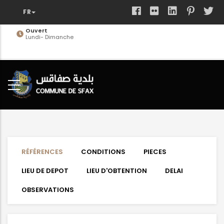
Aller
au
contenu
Ouvert
Lundi- Dimanche
principal
RÉFÉRENCES
CONDITIONS
PIECES
LIEU DE DEPOT
LIEU D'OBTENTION
DELAI
OBSERVATIONS