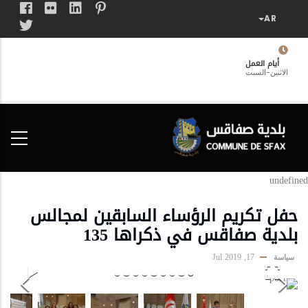
تجاوز
إلى
المحتوى
الرئيسي
أيام العمل
الاثنين-السبت
فضاء
الخدمات
المواطن
undefined
حفل تكريم الرؤساء السابقين لمجالس
بلدية صفاقس في ذكراها 135
17, Jul 2019
سياسة