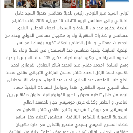
تولى السيد منير اللومي رئيس بلدية صفاقس صحبة السيد عادل
الخبثاني والي صفاقس اليوم الثلاثاء 16 جويلية 2019 بقاعة الافراح
البلدية بحضور عدد من السادة و السيدات اعضاء المجلس البلدي
بصفاقس والاطارات الجهوية وادارة مهرجان صفاقس الدولي وعدد من
الجمعيات وممثلي وسائل الاعلام بالجهة، تكريم رؤساء المجالس
البلدية السابقة لبلدية صفاقس منذ الاستقلال في لمسة وفاء لما
قدموه للمدينة من جهود قيمة احياء لذكرى 135 سنة لتاسيس البلدية
وهم السادة: امحمد مقنى عبد المجيد شاكر الصادق القرمازي احمد
بالاسود احمد الزغل امحمد شاكر محسن المزغني التيجاني مقنى محمد
الحاج طيب المنصف عبد الهادي نجيب عبد المولى مبروك القسمطيني
عماد السبري حمزة الظاهري. هذا وتتواصل احتفالات البلدية مساء
اليوم من خلال تنظيم معرض للصور الفوتوغرافية بعنوان صفاقس بين
الماضي و الحاضر وكذلك عرض موسيقى دجاز للمعهد العالي
للموسيقى مع عروض تنشيطية بشارع الهادي شاكر بالتعاون مع
المندوبية الجهوية للشؤون الثقافية . فضلاعن تنظيم حفل ساهر
بفضاء المسرح الصيفي بسيدي منصور بالتعاون مع ادارة مهرجان
صفاقس الدولي للفنان "هلال بن عمر عرض "حلم" بداية من العاشرة