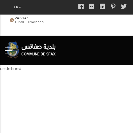
Aller
au
contenu
Ouvert
Lundi- Dimanche
principal
undefined