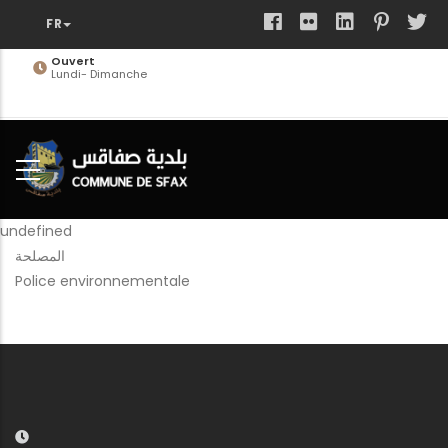
Aller
au
contenu
Ouvert
Lundi- Dimanche
principal
undefined
المصلحة
Police environnementale