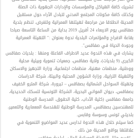
تشريك كافة الهياكل والمؤسسات والإدارات الجهوية ذات الصلة
وكذلك كافة مكونات المجتمع المدني لتبادل الآراء حول مستقبل
المدينة انطلاقا من مراجعة تهيئتها العمرانية وللغرض، تنظم بلدية
صفاقس يوم الاربعاء 24 أفريل 2019 بداية من الساعة التاسعة صباحا
بقاعة الافراح والمؤتمرات البلدية ندوة بعنوان :" التهيئة العمرانية
وجودة الحياة في صفاقس".
يشارك في هذه الندوة عديد الاطراف الفاعلة ومنها : بلديات صفاقس
الكبرى (9 بلديات)، ولاية صفاقس، جمعيات تنموية وبيئية محلية
ووطنية، منظمات مهنية، منظمات اجتماعية، وزارة التجهيز والاسكان
والتهيئة الترابية، وزارة الشؤون المحلية والبيئة، شركة الدراسات
وتهيئة السواحل الشمالية بصفاقس – تبرورة، شركة المترو الخفيف
بصفاقس، ديوان المواني البحرية، الشركة التونسية للسكك الحديدية،
جامعة صفاقس (كلية الآداب، كلية الحقوق، المدرسة الوطنية
للمهندسين بصفاقس، المدرسة الوطنية للهندسة المعمارية والتعمير،
بلديتي تونس وسوسة وقابس.
كما سيتم خلال هذه الندوة تدارس عديد المواضيع التنموية في
علاقتها بواقع المدينة من ذلك :
- تقييم مثال التهيئة العمرانية الحالي لبلدية صفاقس