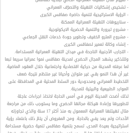
- تشخيص إشكاليات التهيئة والتصرّف العمراني
- الرؤية الاستراتيجية لتنمية حاضرة صفاقس الكبرى
- سناريوهات التهيئة العمرانية الممكنة
- مشروع تبرورة والتنمية الحضرية الايكولوجية
- مشروع المترو الخفيف وتطوير جودة خدمات النقل الجماعي
- إنشاء وكالة تعمير لصفاقس الكبرى
- التجارب الأجنبية الناجحة في ميدان التهيئة العمرانية المستدامة.
وللتذكير يشهد المجال الحضري لمدينة صفاقس نموا عمرانيا سريعا تبعا
لما عرفته المدينة من حركية اقتصادية واجتماعية خلال العقود الماضية.
غير أن هذا النمو بقي غير متوازن وأحيانا غير منتظم نتيجة ضعف
التخطيط العمراني ومحدودية دور السلط المحلية في المحافظة على
الموارد الطبيعية والبيئية للمدينة.
لذلك أضحت المدينة اليوم في أمس الحاجة لاتخاذ اجراءات عاجلة
لتطويرها وإعادة هيكلة مجالها الحضري وما يستوجب ذلك من مراجعة
مثال تهيئتها العمرانية المعمول به منذ أكثر 17 سنة والذي تجاوزته
الأحداث ولم يعد يفي بالحاجة. ومن المفروض أن يتمّ ذلك باعتماد رؤية
استراتيجية بعيدة المدى، تسمح بتنمية صفاقس تنمية حضرية مستدامة