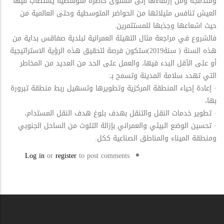
ومندمجة ومن إرتقاءها إلى مستوى حاضرة متوسطية يستطاب فيها
العيش تنافس مثيلاتها من الحواضر المتوسطية وحتى العالمية من
حيث اشعاعها وجذبها للمستثمرين.
فالشروع في مراجعة مثال التهيئة العمرانية لبلدية صفاقس بداية من
هذه السنة ( سنة2019)ستكون فرصة لتحقيق هذه الرؤية الاستراتيجية
أو على الأقل البدء فيها، والعمل على الحد من العديد من المخاطر
التي تهدد سلامة المدينة وتسمح بـ:
· إعادة إحياء المنطقة المركزية وتطويرها وتسهيل ربط منطقة تبرورة
بها،
· تطوير خدمات النقل والتنقل بهدف بلوغ هدف النقل المستدام،
· تحسين الوضع البيئي والعمراني بإزالة التلوث من الساحل الجنوبي
ومنطقة الميناء والمناطق الصناعية ككل.
Log in
or
register
to post comments