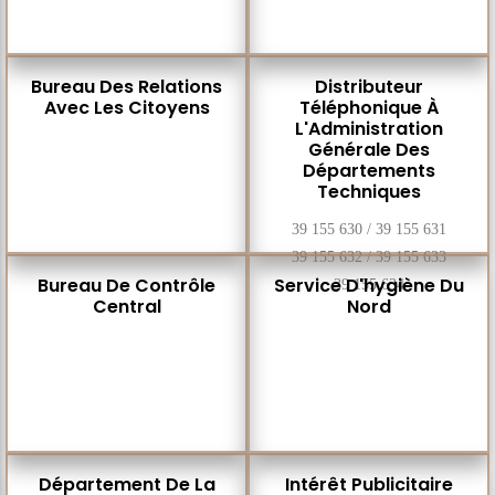
Bureau Des Relations
Distributeur
Avec Les Citoyens
Téléphonique À
L'Administration
Générale Des
Départements
Techniques
39 155 630 / 39 155 631
39 155 632 / 39 155 633
Bureau De Contrôle
Service D'hygiène Du
39 155 634
Central
Nord
Département De La
Intérêt Publicitaire