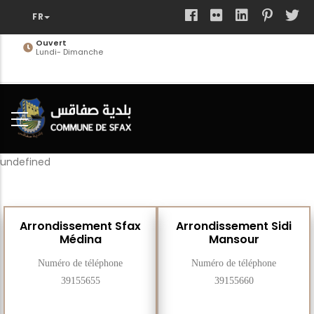
Aller
au
contenu
Ouvert
Lundi- Dimanche
principal
undefined
Arrondissement Sfax
Arrondissement Sidi
Médina
Mansour
Numéro de téléphone
Numéro de téléphone
39155655
39155660