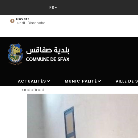
Aller
au
contenu
Ouvert
Lundi- Dimanche
principal
ACTUALITÉS
MUNICIPALITÉ
VILLE DE 
undefined