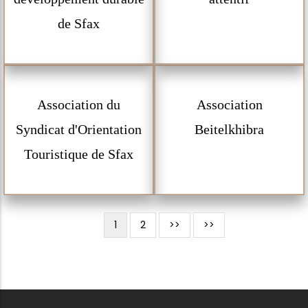
de Sfax
Association du
Association
Syndicat d'Orientation
Beitelkhibra
Touristique de Sfax
Page
1
Page
2
Page
>>
Dernière
>>
Pagination
courante
suivante
page