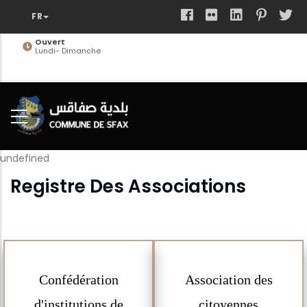
Aller
au
contenu
Ouvert
Lundi- Dimanche
principal
undefined
Registre Des Associations
Confédération
Association des
d'institutions de
citoyennes