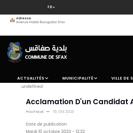
Aller
au
contenu
Adresse
Avenue Habib Bourguiba Sfax
principal
ACTUALITÉS
MUNICIPALITÉ
VILLE DE 
undefined
Acclamation D'un Candidat A
10, Oct 2023
POLITIQUE
Date de publication
Mardi 10 octobre 2023 - 12:32