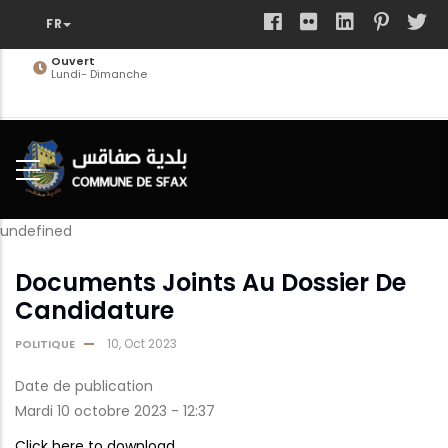
Aller
au
contenu
Ouvert
Lundi- Dimanche
principal
undefined
Documents Joints Au Dossier De
Candidature
10, Oct 2023
POLITIQUE
Date de publication
Mardi 10 octobre 2023 - 12:37
Click here to download