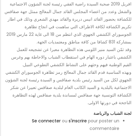
افريل 2019 صحبة السيدة راضية الفقي رئيسة لجنة الشؤون الاجتماعية
والشغل وعدد من اعضاء المجلس القائد جمال المعالج ممثل جهة صفاقس
للكشافة بحضور القائد انيس دريرة والقائد مهدي الشعري وذلك في اطار
تكريم الكشافة لكافة الاطراف التي ساهمت في انجاح تظاهرة
الجومبوراي الكشفي الجهوي الذي انتظم من 18 الى غاية 22 مارس 2019
بمشاركة 831 كشافا من كافة مناطق ومعتمديات الجهة.
وقد ثمّن السيد منير اللومي هذه التظاهرة معبرا عن تشجيعه للعمل
الكشفي باعتبار دوره الهام في استقطاب الشباب والاحاطة بهم وغرس
القيم الوطنية فيهم وحثهم على النشاط الكشفي التطوعي النبيل.
وبهذه المناسبة قدم القائد جمال المعالج رمز تظاهرة الجومبوراي الكشفي
الجهوي لكل من السيد رئيس بلدية صفاقس و السيدة رئيسة لجنة الشؤون
الاجتماعية بالبلدية و السيد الكاتب العام لبلدية صفاقس تعبيرا عن شكر
الكشافة التونسية جهة صفاقس لمساندة بلدية صفاقس لهذه التظاهرة
الناجحة في دورتها الاولى.
لجنة الشباب والرياضة
Se connecter
ou
s'inscrire
pour poster un
commentaire