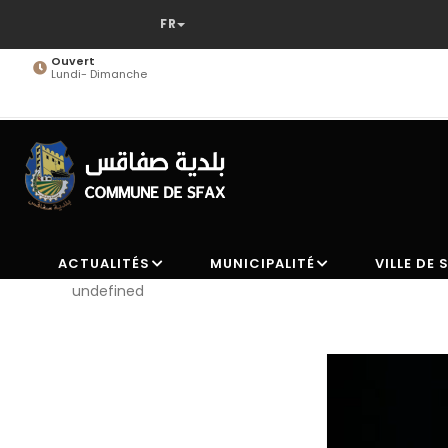
Aller
au
contenu
Ouvert
Lundi- Dimanche
principal
ACTUALITÉS
MUNICIPALITÉ
VILLE DE 
undefined