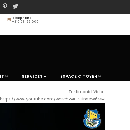
Télephone
+216 39 155 600
MAIN
NAVIGATION
NT
SERVICES
ESPACE CITOYEN
Testimonial Video
https://www.youtube.com/watch?v=-VLineeW6MM